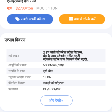
एआईएसआई हॉट रोल्ड
मूल्य：$2700/ton
MOQ：1TON
सबसे अच्छी कीमत
अब से संपर्क करें
उत्पाद विवरण
,
2 इंच चौड़ी स्टेनलेस स्टील स्ट्रिप्स
हाई लाइट
,
छेद के साथ स्टेनलेस स्टील पट्टी
स्टेनलेस स्टील स्वयं चिपकने वाली पट्टी;
आपूर्ति की क्षमता
5000tons / माह
उत्पत्ति के प्लेस
वूशी चीन
न्यूनतम आदेश मात्रा
1TON
पैकेजिंग विवरण
लकड़ी की पट्टिका
प्रमाणन
CE/SGS/ISO
और देखो