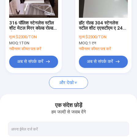
हमारे बारे में
कारखाने का दौरा
316 पॉलिश स्टेनलेस स्टील
हॉट रोल्ड 304 स्टेनलेस
शीट मेटल मिरर कोल्ड रोल्ड
स्टील शीट एएसटीएम ए 240
गुणवत्ता नियंत्रण
नंबर 4 साटन नंबर 8 8k .
201 202 316
मूल्य:
$2300/TON
मूल्य:
$2300/TON
खत्म करें
MOQ:
1TON
MOQ:
1 टन
उद्धरण मांगें
नवीनतम कीमत पता करें
नवीनतम कीमत पता करें
अब से संपर्क करें
अब से संपर्क करें
316L स्टेनलेस स्टील पाइप
और देखो
३०४ स्टेनलेस स्टील टयूबिंग
स्टेनलेस स्टील वेल्डेड पाइप
एक संदेश छोड़ें
हम जल्दी से जवाब देंगे
निर्बाध एसएस पाइप
स्टेनलेस स्टील की धातु की चादर